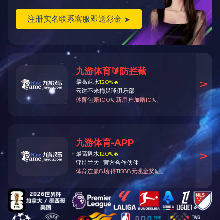
查看详情 +
查看详情 +
软包锂离子可充电电池
锂离子聚合物可充电电池
（30Ah)
（24Ah)
查看详情 +
查看详情 +
1
<
2
>