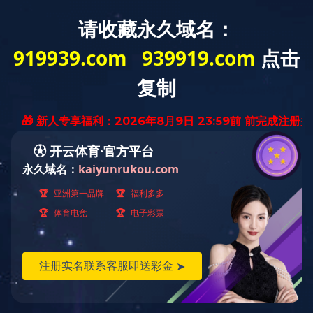
首页
全部分类
特种车辆动力电池类